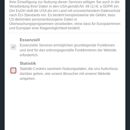
Ihrer Einwilligung zur Nutzung dieser Services willigen Sie auch in die
Verarbeitung Ihrer Daten in den USA gemäß Art. 49 (1) lit. a GDPR ein.
Der EuGH stuft die USA als ein Land mit unzureichendem Datenschutz
nach EU-Standards ein. Es besteht beispielsweise die Gefahr, dass
US-Behörden personenbezogene Daten in
Überwachungsprogrammen verarbeiten, ohne dass für Europäerinnen
und Europäer eine Klagemöglichkeit besteht.
Es folgt eine Liste der Service-Gruppen, für die eine Einwi
Essenziell
Essenzielle Services ermöglichen grundlegende Funktionen
und sind für das ordnungsgemäße Funktionieren der Website
erforderlich.
Statistik
Statistik-Cookies sammeln Nutzungsdaten, die uns Aufschluss
darüber geben, wie unsere Besucher mit unserer Website
umgehen.