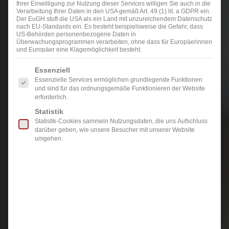
Ihrer Einwilligung zur Nutzung dieser Services willigen Sie auch in die
Verarbeitung Ihrer Daten in den USA gemäß Art. 49 (1) lit. a GDPR ein.
Der EuGH stuft die USA als ein Land mit unzureichendem Datenschutz
nach EU-Standards ein. Es besteht beispielsweise die Gefahr, dass
US-Behörden personenbezogene Daten in
Überwachungsprogrammen verarbeiten, ohne dass für Europäerinnen
und Europäer eine Klagemöglichkeit besteht.
Es folgt eine Liste der Service-Gruppen, für die eine Einwi
Essenziell
Essenzielle Services ermöglichen grundlegende Funktionen
und sind für das ordnungsgemäße Funktionieren der Website
erforderlich.
Statistik
Statistik-Cookies sammeln Nutzungsdaten, die uns Aufschluss
darüber geben, wie unsere Besucher mit unserer Website
umgehen.